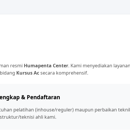
aman resmi
Humapenta Center
. Kami menyediakan layanan
 bidang
Kursus Ac
secara komprehensif.
Lengkap & Pendaftaran
tuhan pelatihan (inhouse/reguler) maupun perbaikan tekn
truktur/teknisi ahli kami.