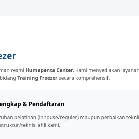
ezer
aman resmi
Humapenta Center
. Kami menyediakan layanan
 bidang
Training Freezer
secara komprehensif.
Lengkap & Pendaftaran
tuhan pelatihan (inhouse/reguler) maupun perbaikan tekn
truktur/teknisi ahli kami.